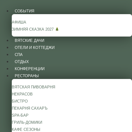
Перейти
к
СОБЫТИЯ
содержимому
АФИША
ЗИМНЯЯ СКАЗКА 2027
ВЯТСКИЕ ДАЧИ
ОТЕЛИ И КОТТЕДЖИ
СПА
ОТДЫХ
КОНФЕРЕНЦИИ
РЕСТОРАНЫ
ВЯТСКАЯ ПИВОВАРНЯ
НЕКРАСОВ
БИСТРО
ПЕКАРНЯ САХАРЪ
SPA-БАР
ГРИЛЬ-ДОМИКИ
КАФЕ СЕЗОНЫ