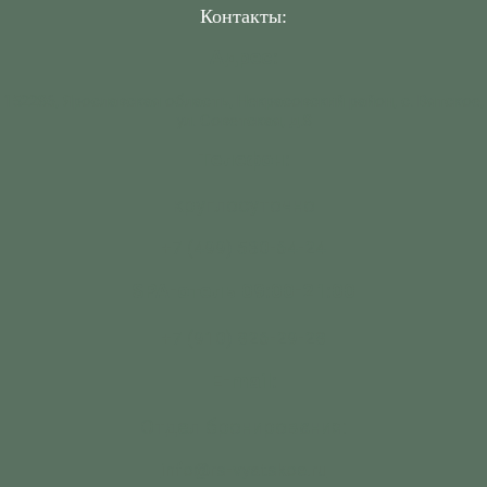
Контакты:
Адрес:
152286, Ярославская область, Некрасовский район, с. Вятское,
ул. Советская, д.8
Телефон:
круглосуточно
+7 (499) 530-64-24
SPA-отель 09:00-21:00
+7 (910) 826-29-28
E-mail:
Отдел бронирования:
info@rs-vyatskoe.ru