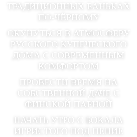
ТРАДИЦИОННЫХ БАНЬКАХ
ПО-ЧЁРНОМУ
ОКУНУТЬСЯ В АТМОСФЕРУ
РУССКОГО КУПЕЧЕСКОГО
ДОМА С СОВРЕМЕННЫМ
КОМФОРТОМ
ПРОВЕСТИ ВРЕМЯ НА
СОБСТВЕННОЙ ДАЧЕ С
ФИНСКОЙ ПАРНОЙ
НАЧАТЬ УТРО С БОКАЛА
ИГРИСТОГО ПОД ПЕНИЕ