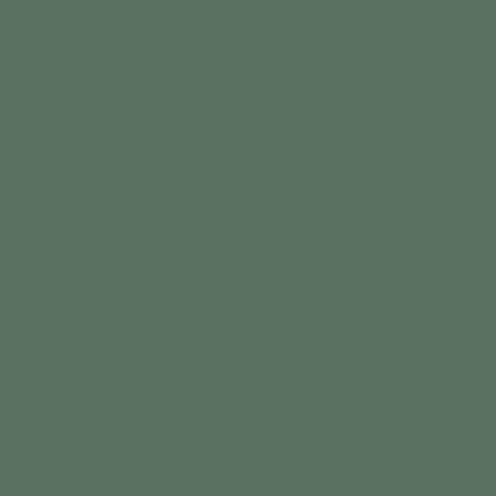
Адрес:
152286, Ярославская область, Некрасовский район, с. Вятское,
ул. Советская, д.8
Телефон:
круглосуточно
+7 (499) 530-64-24
SPA-отель 09:00-21:00
+7 (910) 826-29-28
E-mail:
Отдел бронирования:
info@rs-vyatskoe.ru
Корпоративные заявки: