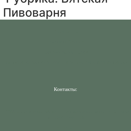
Пивоварня
Реквизиты
Договор-Оферта
Для блогеров и СМИ
Выписка из единого реестра объектов классификации
Контакты:
Адрес:
152286, Ярославская область, Некрасовский район, с. Вятское,
ул. Советская, д.8
Телефон: