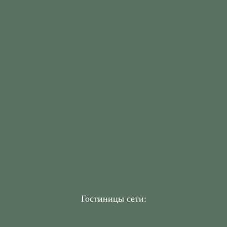
круглосуточно
+7 (499) 530-64-24
SPA-отель 09:00-21:00
+7 (910) 826-29-28
E-mail:
Отдел бронирования:
info@rs-vyatskoe.ru
Корпоративные заявки:
event@vyatskoers.ru
Гостиницы сети:
Русские Сезоны Комфорт Отель Пересвет